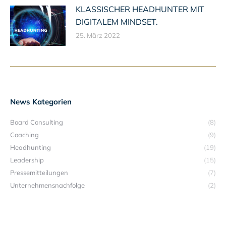
KLASSISCHER HEADHUNTER MIT
DIGITALEM MINDSET.
25. März 2022
News Kategorien
Board Consulting
(8)
Coaching
(9)
Headhunting
(19)
Leadership
(15)
Pressemitteilungen
(7)
Unternehmensnachfolge
(2)