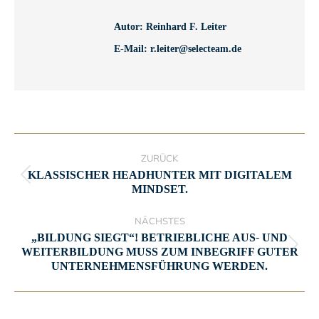
Autor:
Reinhard F. Leiter
E-Mail:
r.leiter@selecteam.de
KOMMENTARNAVIGATION
ZURÜCK
KLASSISCHER HEADHUNTER MIT DIGITALEM
Vorheriger
MINDSET.
Beitrag:
NÄCHSTES
„BILDUNG SIEGT“! BETRIEBLICHE AUS- UND
Nächster
WEITERBILDUNG MUSS ZUM INBEGRIFF GUTER
UNTERNEHMENSFÜHRUNG WERDEN.
Beitrag: