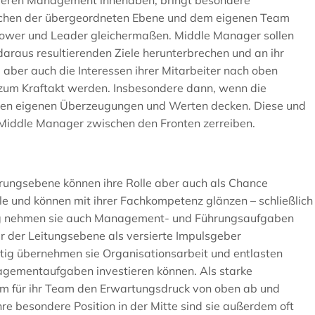
ttleren Management innehaben, bringt besondere
wischen der übergeordneten Ebene und dem eigenen Team
ollower und Leader gleichermaßen. Middle Manager sollen
daraus resultierenden Ziele herunterbrechen und an ihr
 aber auch die Interessen ihrer Mitarbeiter nach oben
 zum Kraftakt werden. Insbesondere dann, wenn die
 den eigenen Überzeugungen und Werten decken. Diese und
 Middle Manager zwischen den Fronten zerreiben.
rungsebene können ihre Rolle aber auch als Chance
lle und können mit ihrer Fachkompetenz glänzen – schließlich
tig nehmen sie auch Management- und Führungsaufgaben
 der Leitungsebene als versierte Impulsgeber
tig übernehmen sie Organisationsarbeit und entlasten
nagementaufgaben investieren können. Als starke
em für ihr Team den Erwartungsdruck von oben ab und
hre besondere Position in der Mitte sind sie außerdem oft