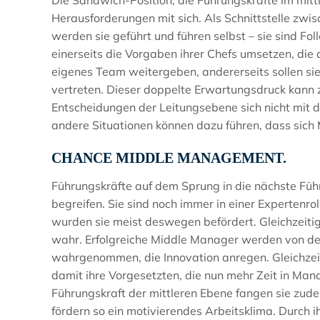
Die Sandwich-Position, die Führungskräfte im mi
Herausforderungen mit sich. Als Schnittstelle z
werden sie geführt und führen selbst – sie sind F
einerseits die Vorgaben ihrer Chefs umsetzen, die 
eigenes Team weitergeben, andererseits sollen sie
vertreten. Dieser doppelte Erwartungsdruck kann
Entscheidungen der Leitungsebene sich nicht mit
andere Situationen können dazu führen, dass sich
CHANCE MIDDLE MANAGEMENT.
Führungskräfte auf dem Sprung in die nächste Füh
begreifen. Sie sind noch immer in einer Expertenro
wurden sie meist deswegen befördert. Gleichzei
wahr. Erfolgreiche Middle Manager werden von der
wahrgenommen, die Innovation anregen. Gleichzei
damit ihre Vorgesetzten, die nun mehr Zeit in Ma
Führungskraft der mittleren Ebene fangen sie zud
fördern so ein motivierendes Arbeitsklima. Durch i