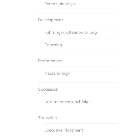
Potenzialanalyse
Development
Führungskräfte­entwicklung
Coaching
Performance
Nearshoring+
Succession
Unternehmens­nachfolge
Transition
Executive Placement